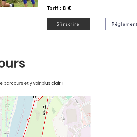
Tarif : 8 €
S'inscrire
Réglemen
ours
 parcours et y voir plus clair !