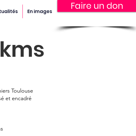
Faire un don
tualités
En images
 kms
niers Toulouse
sé et encadré
ns